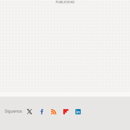
Síguenos
Twit
Fac
RSS
Flip
Link
ter
ebo
boa
edIn