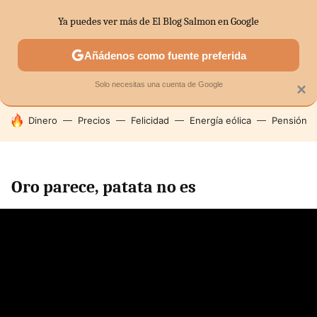
Ya puedes ver más de El Blog Salmon en Google
SECTORES
ECONOMÍA DOMÉSTICA
MERCADOS FINANC
Añádenos como fuente preferida
Solo necesitas una cuenta de Google
×
HOY SE HABLA DE
Dinero
Precios
Felicidad
Energía eólica
Pensión
Oro parece, patata no es