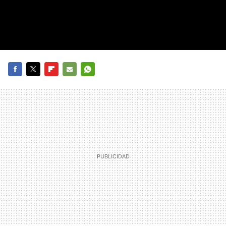
FACEBOOK
TWITTER
FLIPBOARD
E-
WHATSAPP
MAIL