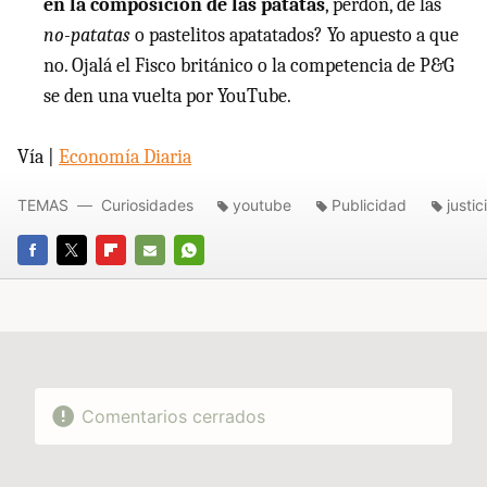
en la composición de las patatas
, perdón, de las
no-patatas
o pastelitos apatatados? Yo apuesto a que
no. Ojalá el Fisco británico o la competencia de P&G
se den una vuelta por YouTube.
Vía |
Economía Diaria
TEMAS
Curiosidades
youtube
Publicidad
justic
FACEBOOK
TWITTER
FLIPBOARD
E-
WHATSAPP
MAIL
Comentarios cerrados