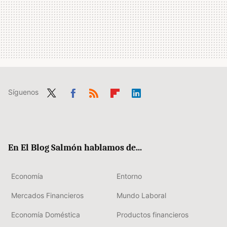
Síguenos
Twit
Fac
RSS
Flip
Link
ter
ebo
boa
edIn
ok
rd
En El Blog Salmón hablamos de...
Economía
Entorno
Mercados Financieros
Mundo Laboral
Economía Doméstica
Productos financieros