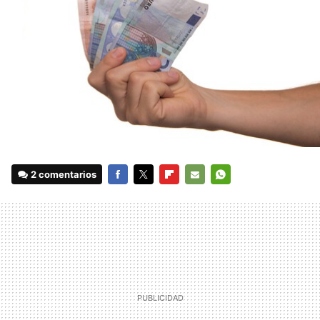
2 comentarios
FACEBOOK
TWITTER
FLIPBOARD
E-
WHATSAPP
MAIL