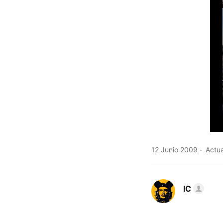
12 Junio 2009
Actua
IC