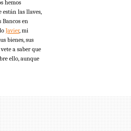
dos hemos
están las llaves,
os Bancos en
ado
Javier
, mi
us bienes, sus
 vete a saber que
re ello, aunque