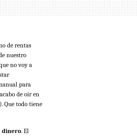
mo de rentas
 de nuestro
 que no voy a
star
 manual para
 acabo de oír en
). Que todo tiene
, dinero
. El