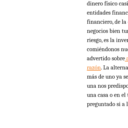
dinero físico cas
entidades financ
financiero, de l
negocios bien tur
riesgo, es la in
comiéndonos nue
advertido sobre
a
razón
. La altern
más de uno ya se
una nos predispo
una casa o en el
preguntado si a l