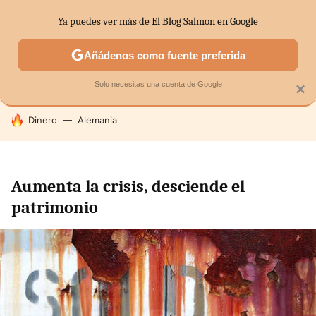
Ya puedes ver más de El Blog Salmon en Google
SECTORES
ECONOMÍA DOMÉSTICA
MERCADOS FINANC
Añádenos como fuente preferida
Solo necesitas una cuenta de Google
×
HOY SE HABLA DE
Dinero
Alemania
Aumenta la crisis, desciende el
patrimonio