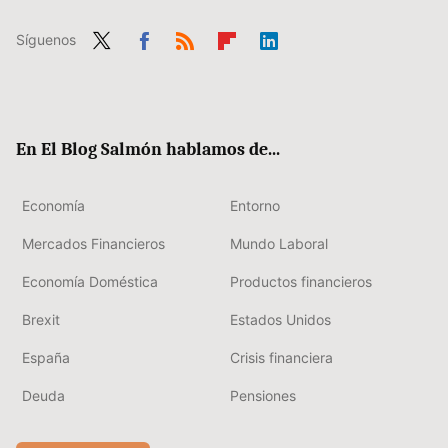
Síguenos
Twit
Fac
RSS
Flip
Link
ter
ebo
boa
edIn
ok
rd
En El Blog Salmón hablamos de...
Economía
Entorno
Mercados Financieros
Mundo Laboral
Economía Doméstica
Productos financieros
Brexit
Estados Unidos
España
Crisis financiera
Deuda
Pensiones