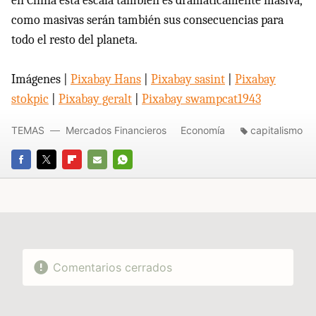
en China esta escala también es dramáticamente masiva,
como masivas serán también sus consecuencias para
todo el resto del planeta.
Imágenes |
Pixabay Hans
|
Pixabay sasint
|
Pixabay
stokpic
|
Pixabay geralt
|
Pixabay swampcat1943
TEMAS
Mercados Financieros
Economía
capitalismo
FACEBOOK
TWITTER
FLIPBOARD
E-
WHATSAPP
MAIL
Comentarios cerrados