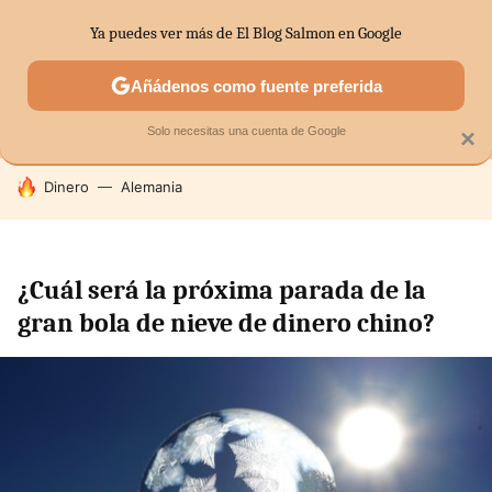
Ya puedes ver más de El Blog Salmon en Google
MENÚ
NUEVO
Añádenos como fuente preferida
SECTORES
ECONOMÍA DOMÉSTICA
MERCADOS FINANC
Solo necesitas una cuenta de Google
×
HOY SE HABLA DE
Dinero
Alemania
¿Cuál será la próxima parada de la
gran bola de nieve de dinero chino?