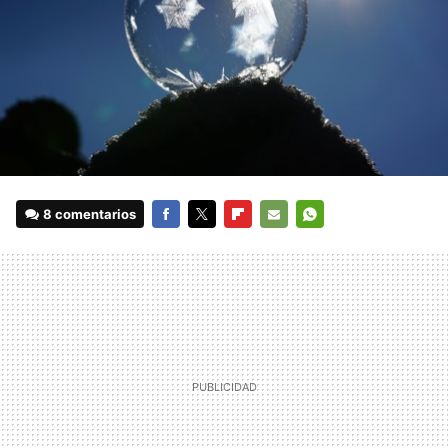
8 comentarios
FACEBOOK
TWITTER
FLIPBOARD
E-
WHATSAPP
MAIL