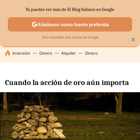
Ya puedes ver más de El Blog Salmon en Google
SECTORES
ECONOMÍA DOMÉSTICA
MERCADOS FINANC
Añádenos como fuente preferida
Solo necesitas una cuenta de Google
×
HOY SE HABLA DE
Inversión
Dinero
Alquiler
Dinero
Cuando la acción de oro aún importa