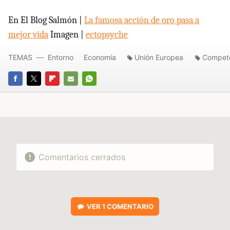
En El Blog Salmón |
La famosa acción de oro pasa a
mejor vida
Imagen |
ectopsyche
TEMAS
Entorno
Economía
Unión Europea
Compet
FACEBOOK
TWITTER
FLIPBOARD
E-
WHATSAPP
MAIL
Comentarios cerrados
VER
1 COMENTARIO