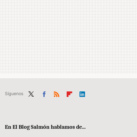
Síguenos
Twit
Fac
RSS
Flip
Link
ter
ebo
boa
edIn
ok
rd
En El Blog Salmón hablamos de...