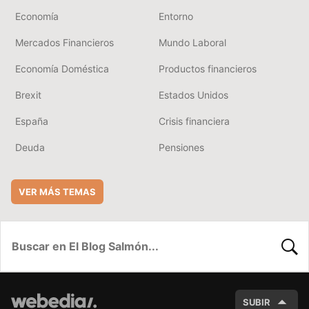
Economía
Entorno
Mercados Financieros
Mundo Laboral
Economía Doméstica
Productos financieros
Brexit
Estados Unidos
España
Crisis financiera
Deuda
Pensiones
VER MÁS TEMAS
BUSC
SUBIR