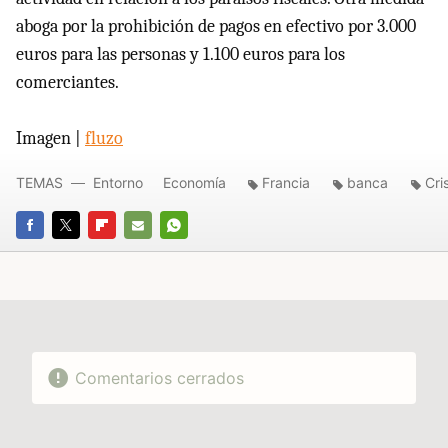
aboga por la prohibición de pagos en efectivo por 3.000
euros para las personas y 1.100 euros para los
comerciantes.
Imagen |
fluzo
TEMAS
Entorno
Economía
Francia
banca
Cri
FACEBOOK
TWITTER
FLIPBOARD
E-
WHATSAPP
MAIL
Comentarios cerrados