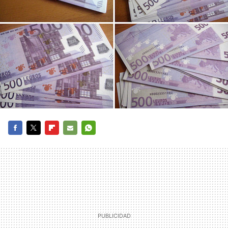
FACEBOOK
TWITTER
FLIPBOARD
E-
WHATSAPP
MAIL