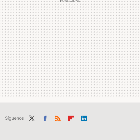
Síguenos
Twit
Fac
RSS
Flip
Link
ter
ebo
boa
edIn