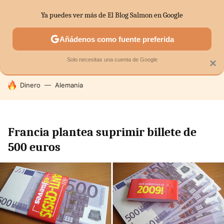
Ya puedes ver más de El Blog Salmon en Google
SECTORES
ECONOMÍA DOMÉSTICA
MERCADOS FINANC
Añádenos como fuente preferida
Solo necesitas una cuenta de Google
×
HOY SE HABLA DE
Dinero
Alemania
Francia plantea suprimir billete de
500 euros