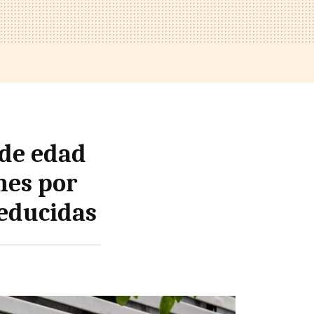
 de edad
nes por
reducidas