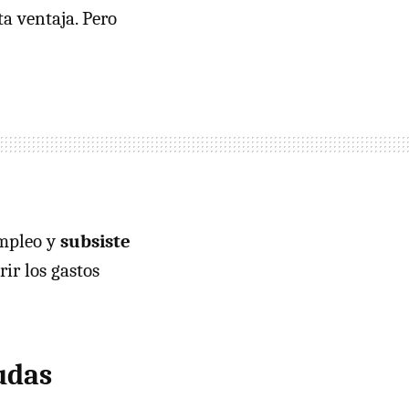
a ventaja. Pero
empleo y
subsiste
ir los gastos
udas