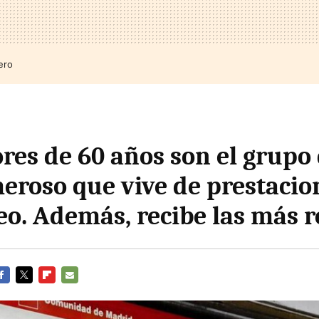
ero
res de 60 años son el grupo
roso que vive de prestacio
o. Además, recibe las más 
ACEBOOK
TWITTER
FLIPBOARD
E-
MAIL