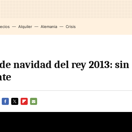
recios
Alquiler
Alemania
Crisis
de navidad del rey 2013: si
nte
FACEBOOK
TWITTER
FLIPBOARD
E-
MAIL