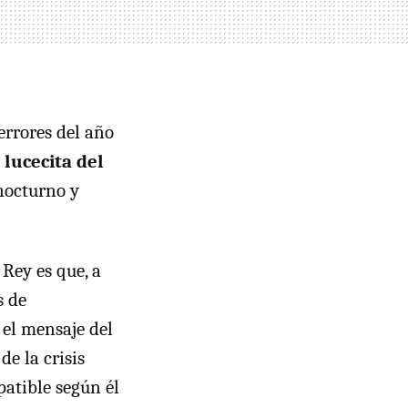
errores del año
 lucecita del
 nocturno y
 Rey es que, a
s de
n el mensaje del
e la crisis
atible según él