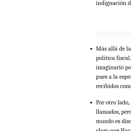
indignación de
Más allá de l
política fisca
imaginario po
pues a la esp
recibidos com
Por otro lado,
llamados, pero
mundo es disc
claro que Hac