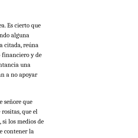
a. Es cierto que
vando alguna
a citada, reúna
 financiero y de
sntancia una
an a no apoyar
se señore que
rositas, que el
 si los medios de
e contener la