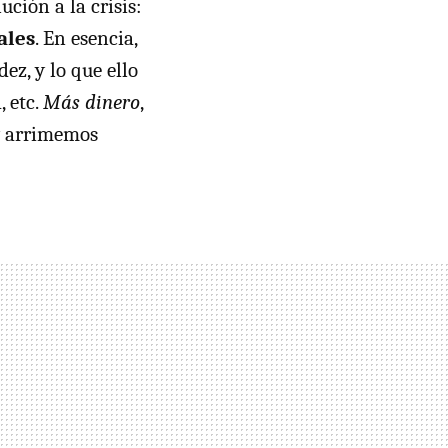
ción a la crisis:
ales
. En esencia,
ez, y lo que ello
, etc.
Más dinero
,
 y arrimemos