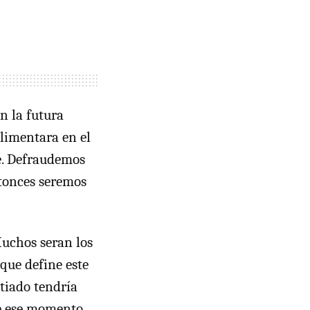
n la futura
 alimentara en el
e. Defraudemos
ntonces seremos
Muchos seran los
 que define este
stiado tendría
de ese momento