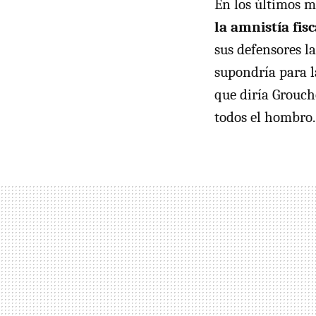
En los últimos me
la amnistía fis
sus defensores la
supondría para la
que diría Grouch
todos el hombro.