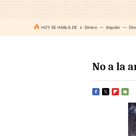
HOY SE HABLA DE
Dinero
Alquiler
Din
No a la a
FACEBOOK
TWITTER
FLIPBOARD
E-
MAIL