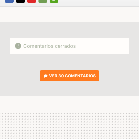
FACEBOOK
TWITTER
FLIPBOARD
E-
WHATSAPP
MAIL
Comentarios cerrados
VER
30 COMENTARIOS