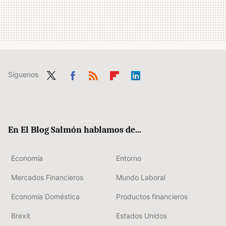
Síguenos
Twit
Fac
RSS
Flip
Link
ter
ebo
boa
edIn
ok
rd
En El Blog Salmón hablamos de...
Economía
Entorno
Mercados Financieros
Mundo Laboral
Economía Doméstica
Productos financieros
Brexit
Estados Unidos