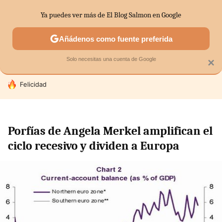
Ya puedes ver más de El Blog Salmon en Google
SECTORES
ECONOMÍA DOMÉSTICA
MERCADOS FINANC
Añádenos como fuente preferida
Solo necesitas una cuenta de Google
×
HOY SE HABLA DE
Felicidad
Porfías de Angela Merkel amplifican el
ciclo recesivo y dividen a Europa