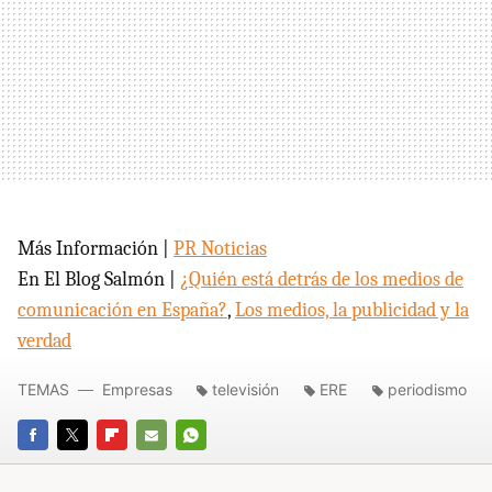
Más Información |
PR Noticias
En El Blog Salmón |
¿Quién está detrás de los medios de
comunicación en España?
,
Los medios, la publicidad y la
verdad
TEMAS
Empresas
televisión
ERE
periodismo
FACEBOOK
TWITTER
FLIPBOARD
E-
WHATSAPP