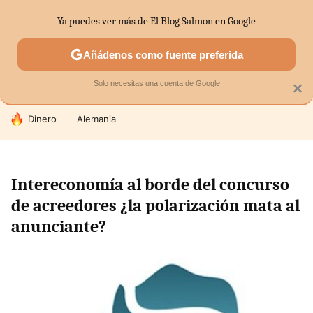
Ya puedes ver más de El Blog Salmon en Google
SECTORES
ECONOMÍA DOMÉSTICA
MERCADOS FINANC
Añádenos como fuente preferida
Solo necesitas una cuenta de Google
×
HOY SE HABLA DE
Dinero
Alemania
Intereconomía al borde del concurso
de acreedores ¿la polarización mata al
anunciante?