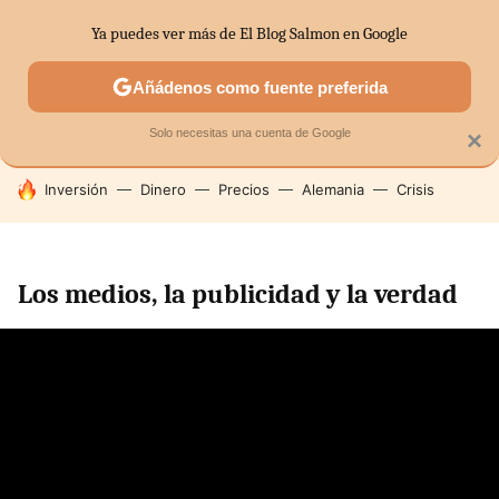
Ya puedes ver más de El Blog Salmon en Google
SECTORES
ECONOMÍA DOMÉSTICA
MERCADOS FINANC
Añádenos como fuente preferida
Solo necesitas una cuenta de Google
×
HOY SE HABLA DE
Inversión
Dinero
Precios
Alemania
Crisis
Los medios, la publicidad y la verdad