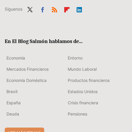
Síguenos
Twit
Fac
RSS
Flip
Link
ter
ebo
boa
edIn
ok
rd
En El Blog Salmón hablamos de...
Economía
Entorno
Mercados Financieros
Mundo Laboral
Economía Doméstica
Productos financieros
Brexit
Estados Unidos
España
Crisis financiera
Deuda
Pensiones