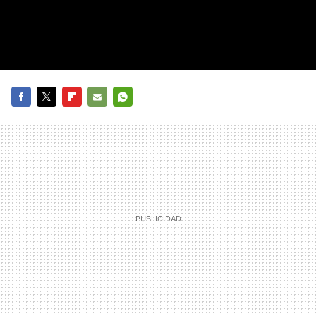
FACEBOOK
TWITTER
FLIPBOARD
E-
WHATSAPP
MAIL