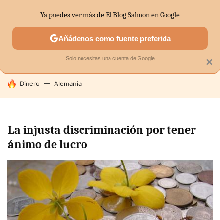
Ya puedes ver más de El Blog Salmon en Google
SECTORES
ECONOMÍA DOMÉSTICA
MERCADOS FINANC
Añádenos como fuente preferida
Solo necesitas una cuenta de Google
×
HOY SE HABLA DE
Dinero
Alemania
La injusta discriminación por tener
ánimo de lucro