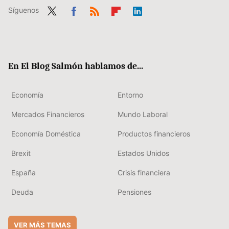
Síguenos
Twit
Fac
RSS
Flip
Link
ter
ebo
boa
edIn
ok
rd
En El Blog Salmón hablamos de...
Economía
Entorno
Mercados Financieros
Mundo Laboral
Economía Doméstica
Productos financieros
Brexit
Estados Unidos
España
Crisis financiera
Deuda
Pensiones
VER MÁS TEMAS