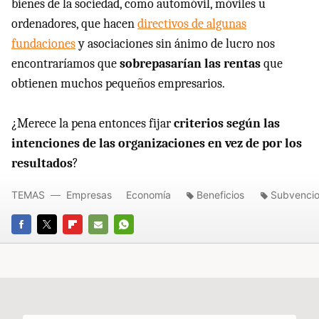
bienes de la sociedad, como automóvil, móviles u
ordenadores, que hacen
directivos de algunas
fundaciones
y asociaciones sin ánimo de lucro nos
encontraríamos que
sobrepasarían las rentas
que
obtienen muchos pequeños empresarios.
¿Merece la pena entonces fijar
criterios según las
intenciones de las organizaciones en vez de por los
resultados
?
TEMAS
Empresas
Economía
Beneficios
Subvenci
FACEBOOK
TWITTER
FLIPBOARD
E-
WHATSAPP
MAIL