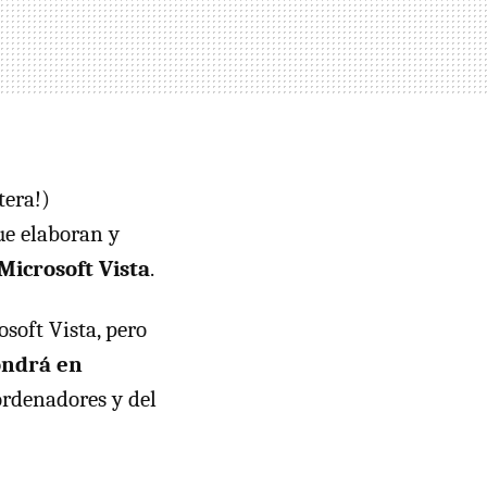
tera!)
ue elaboran y
Microsoft Vista
.
soft Vista, pero
ondrá en
ordenadores y del