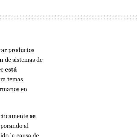
rar productos
ón de sistemas de
ee
está
ara temas
hermanos en
rácticamente
se
rporando al
sido la causa de