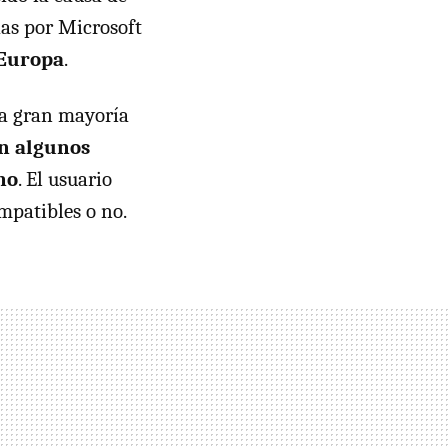
idas por Microsoft
 Europa
.
 la gran mayoría
en algunos
mo
. El usuario
mpatibles o no.