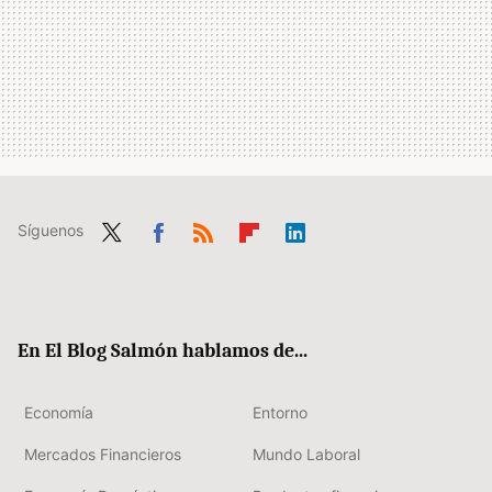
Síguenos
Twit
Fac
RSS
Flip
Link
ter
ebo
boa
edIn
ok
rd
En El Blog Salmón hablamos de...
Economía
Entorno
Mercados Financieros
Mundo Laboral