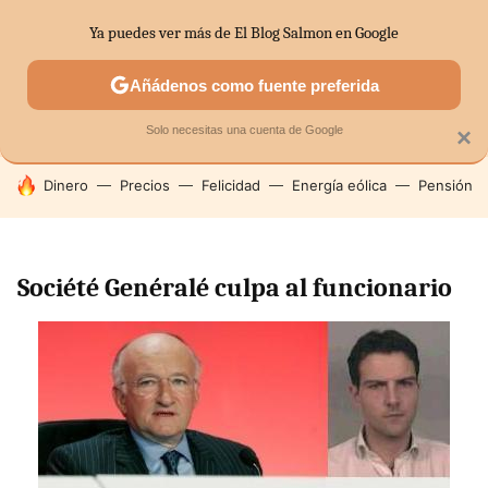
Ya puedes ver más de El Blog Salmon en Google
SECTORES
ECONOMÍA DOMÉSTICA
MERCADOS FINANC
Añádenos como fuente preferida
Solo necesitas una cuenta de Google
×
HOY SE HABLA DE
Dinero
Precios
Felicidad
Energía eólica
Pensión
Société Genéralé culpa al funcionario