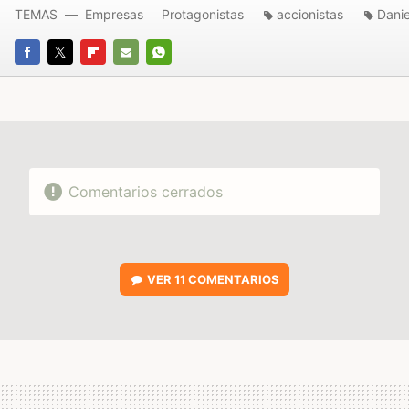
TEMAS
Empresas
Protagonistas
accionistas
Danie
FACEBOOK
TWITTER
FLIPBOARD
E-
WHATSAPP
MAIL
Comentarios cerrados
VER
11 COMENTARIOS