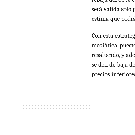
será válida sólo
estima que podrá
Con esta estrate
mediática, puest
resaltando, y ad
se den de baja d
precios inferiore