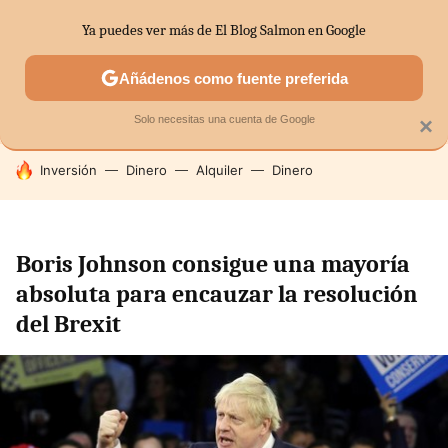
Ya puedes ver más de El Blog Salmon en Google
SECTORES
ECONOMÍA DOMÉSTICA
MERCADOS FINANC
Añádenos como fuente preferida
Solo necesitas una cuenta de Google
×
HOY SE HABLA DE
Inversión
Dinero
Alquiler
Dinero
Boris Johnson consigue una mayoría
absoluta para encauzar la resolución
del Brexit