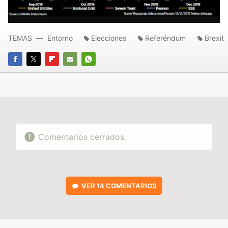
TEMAS
Entorno
Elecciones
Referéndum
Brexit
FACEBOOK
TWITTER
FLIPBOARD
E-
WHATSAPP
MAIL
Comentarios cerrados
VER
14 COMENTARIOS