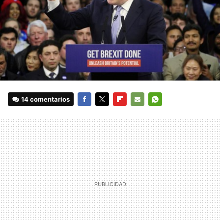
14 comentarios
FACEBOOK
TWITTER
FLIPBOARD
E-
WHATSAPP
MAIL