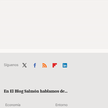
Síguenos
Twit
Fac
RSS
Flip
Link
ter
ebo
boa
edIn
ok
rd
En El Blog Salmón hablamos de...
Economía
Entorno