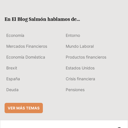
ter
ebo
boa
edIn
ok
rd
En El Blog Salmón hablamos de...
Economía
Entorno
Mercados Financieros
Mundo Laboral
Economía Doméstica
Productos financieros
Brexit
Estados Unidos
España
Crisis financiera
Deuda
Pensiones
VER MÁS TEMAS