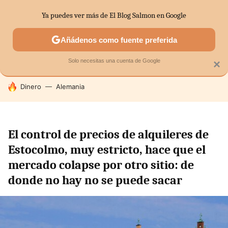
Ya puedes ver más de El Blog Salmon en Google
SECTORES
ECONOMÍA DOMÉSTICA
MERCADOS FINANC
Añádenos como fuente preferida
Solo necesitas una cuenta de Google
×
HOY SE HABLA DE
Dinero
Alemania
El control de precios de alquileres de
Estocolmo, muy estricto, hace que el
mercado colapse por otro sitio: de
donde no hay no se puede sacar