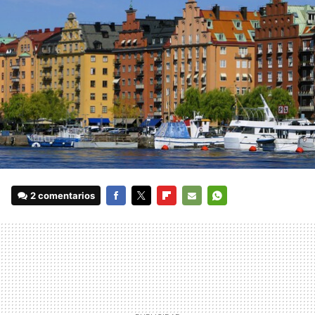
2 comentarios
FACEBOOK
TWITTER
FLIPBOARD
E-
WHATSAPP
MAIL