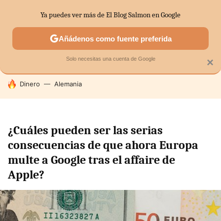
Ya puedes ver más de El Blog Salmon en Google
SECTORES
ECONOMÍA DOMÉSTICA
MERCADOS FINANC
Añádenos como fuente preferida
Solo necesitas una cuenta de Google
×
HOY SE HABLA DE
Dinero
Alemania
¿Cuáles pueden ser las serias
consecuencias de que ahora Europa
multe a Google tras el affaire de
Apple?