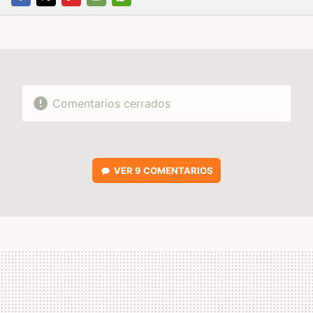
FACEBOOK
TWITTER
FLIPBOARD
E-
WHATSAPP
MAIL
Comentarios cerrados
VER
9 COMENTARIOS