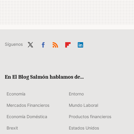
Síguenos
Twit
Fac
RSS
Flip
Link
ter
ebo
boa
edIn
ok
rd
En El Blog Salmón hablamos de...
Economía
Entorno
Mercados Financieros
Mundo Laboral
Economía Doméstica
Productos financieros
Brexit
Estados Unidos