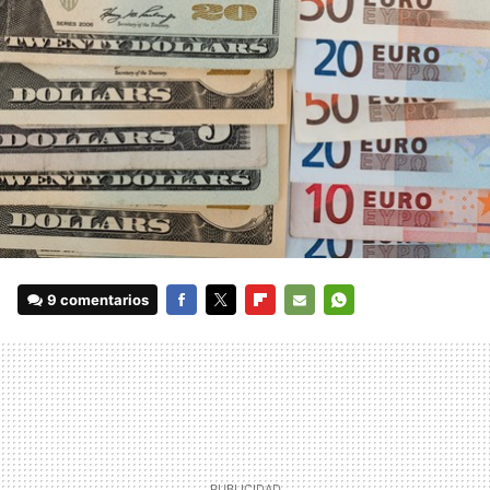
9 comentarios
FACEBOOK
TWITTER
FLIPBOARD
E-
WHATSAPP
MAIL