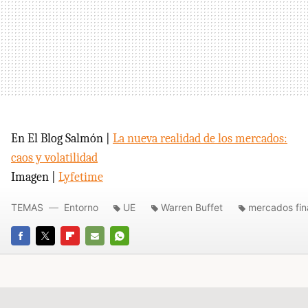
En El Blog Salmón |
La nueva realidad de los mercados:
caos y volatilidad
Imagen |
Lyfetime
TEMAS
Entorno
UE
Warren Buffet
mercados fin
FACEBOOK
TWITTER
FLIPBOARD
E-
WHATSAPP
MAIL