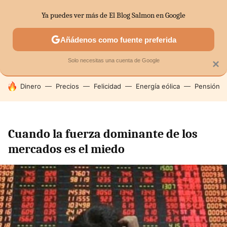
Ya puedes ver más de El Blog Salmon en Google
SECTORES
ECONOMÍA DOMÉSTICA
MERCADOS FINANC
Añádenos como fuente preferida
Solo necesitas una cuenta de Google
×
HOY SE HABLA DE
Dinero
Precios
Felicidad
Energía eólica
Pensión
Cuando la fuerza dominante de los
mercados es el miedo