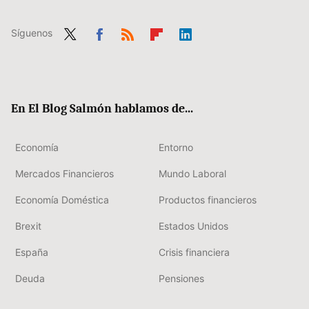
Síguenos
Twit
Fac
RSS
Flip
Link
ter
ebo
boa
edIn
ok
rd
En El Blog Salmón hablamos de...
Economía
Entorno
Mercados Financieros
Mundo Laboral
Economía Doméstica
Productos financieros
Brexit
Estados Unidos
España
Crisis financiera
Deuda
Pensiones