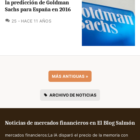
la predicción de Goldman
Sachs para España en 2016
COMENTARIOS
25
HACE 11 AÑOS
MÁS ANTIGUAS
»
ARCHIVO DE NOTICIAS
Noticias de mercados financieros en El Blog Salmón
mercados financieros:La IA disparó el precio de la memoria con