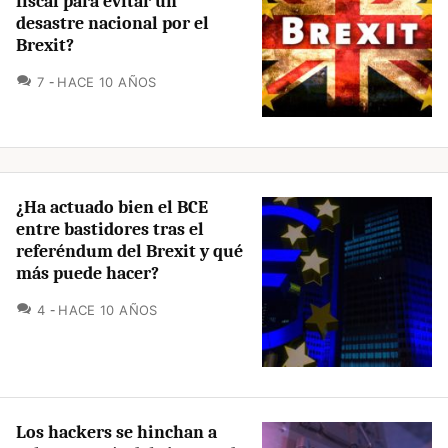
fiscal para evitar un
desastre nacional por el
Brexit?
COMENTARIOS
7
HACE 10 AÑOS
¿Ha actuado bien el BCE
entre bastidores tras el
referéndum del Brexit y qué
más puede hacer?
COMENTARIOS
4
HACE 10 AÑOS
Los hackers se hinchan a