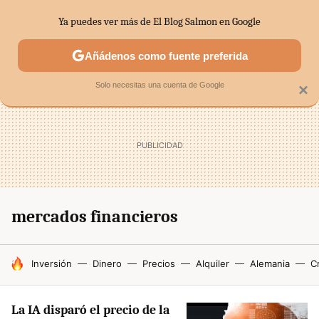
Ya puedes ver más de El Blog Salmon en Google
SECTORES
ECONOMÍA DOMÉSTICA
MERCADOS FINANC
Añádenos como fuente preferida
Solo necesitas una cuenta de Google
×
mercados financieros
HOY SE HABLA DE
Inversión
Dinero
Precios
Alquiler
Alemania
Cr
La IA disparó el precio de la