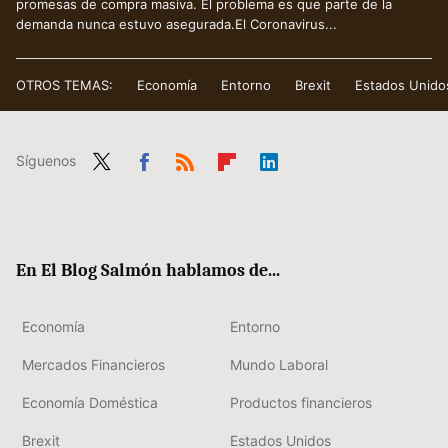
promesas de compra masiva. El problema es que parte de la
demanda nunca estuvo asegurada.El Coronavirus...
OTROS TEMAS:
Economía
Entorno
Brexit
Estados Unido
Síguenos
Twit
Fac
RSS
Flip
Link
ter
ebo
boa
edIn
ok
rd
En El Blog Salmón hablamos de...
Economía
Entorno
Mercados Financieros
Mundo Laboral
Economía Doméstica
Productos financieros
Brexit
Estados Unidos