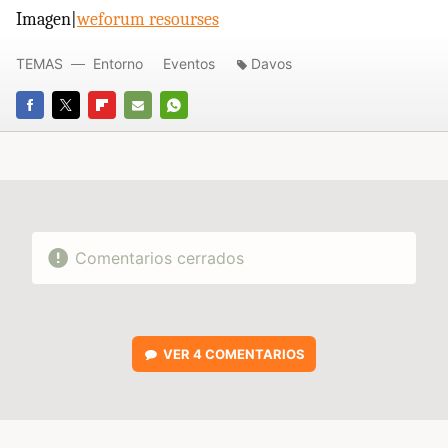
Imagen|
weforum resourses
TEMAS
Entorno
Eventos
Davos
FACEBOOK
TWITTER
FLIPBOARD
E-
WHATSAPP
MAIL
Comentarios cerrados
VER
4 COMENTARIOS