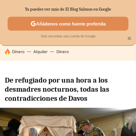
Ya puedes ver más de El Blog Salmon en Google
MENÚ
NUEVO
Añádenos como fuente preferida
SECTORES
ECONOMÍA DOMÉSTICA
MERCADOS FINANC
Solo necesitas una cuenta de Google
×
HOY SE HABLA DE
Dinero
Alquiler
Dinero
De refugiado por una hora a los
desmadres nocturnos, todas las
contradicciones de Davos