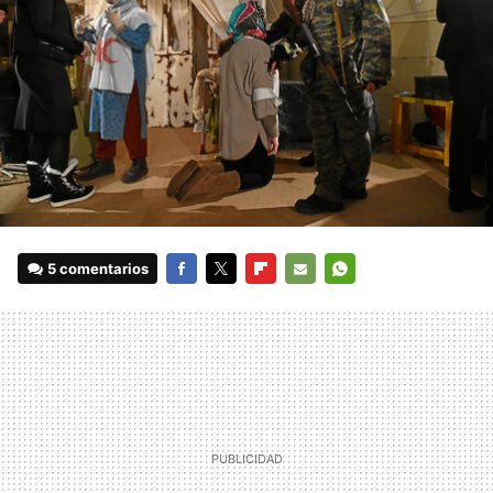
5 comentarios
FACEBOOK
TWITTER
FLIPBOARD
E-
WHATSAPP
MAIL