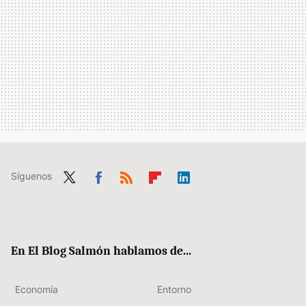
Síguenos
Twit
Fac
RSS
Flip
Link
ter
ebo
boa
edIn
ok
rd
En El Blog Salmón hablamos de...
Economía
Entorno