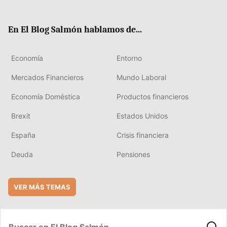
ter
ebo
boa
edIn
ok
rd
En El Blog Salmón hablamos de...
Economía
Entorno
Mercados Financieros
Mundo Laboral
Economía Doméstica
Productos financieros
Brexit
Estados Unidos
España
Crisis financiera
Deuda
Pensiones
VER MÁS TEMAS