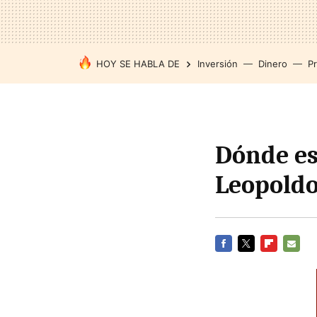
HOY SE HABLA DE
Inversión
Dinero
P
Dónde est
Leopoldo
FACEBOOK
TWITTER
FLIPBOARD
E-
MAIL