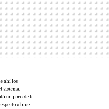
de ahí los
l sistema,
ló un poco de la
respecto al que