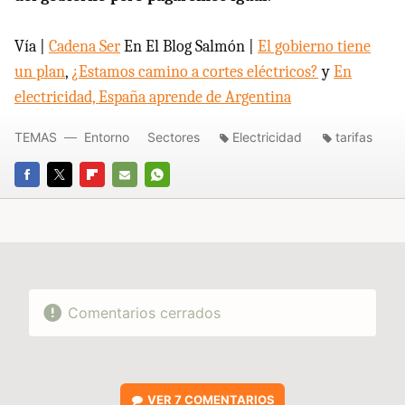
Vía |
Cadena Ser
En El Blog Salmón |
El gobierno tiene
un plan
,
¿Estamos camino a cortes eléctricos?
y
En
electricidad, España aprende de Argentina
TEMAS
Entorno
Sectores
Electricidad
tarifas
FACEBOOK
TWITTER
FLIPBOARD
E-
WHATSAPP
MAIL
Comentarios cerrados
VER
7 COMENTARIOS