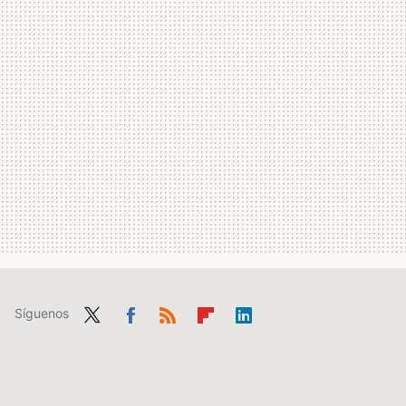
Síguenos
Twit
Fac
RSS
Flip
Link
ter
ebo
boa
edIn
ok
rd