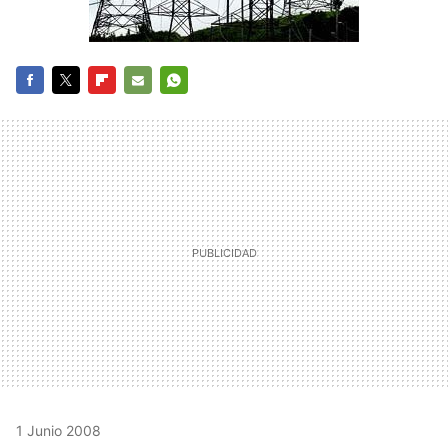
FACEBOOK
TWITTER
FLIPBOARD
E-
WHATSAPP
MAIL
1 Junio 2008