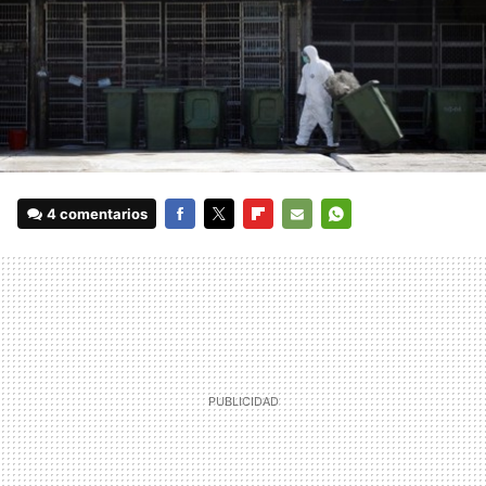
4 comentarios
FACEBOOK
TWITTER
FLIPBOARD
E-
WHATSAPP
MAIL