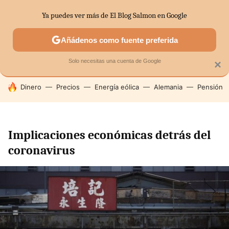
Ya puedes ver más de El Blog Salmon en Google
SECTORES
ECONOMÍA DOMÉSTICA
MERCADOS FINANC
Añádenos como fuente preferida
Solo necesitas una cuenta de Google
×
HOY SE HABLA DE
Dinero
Precios
Energía eólica
Alemania
Pensión
Implicaciones económicas detrás del
coronavirus