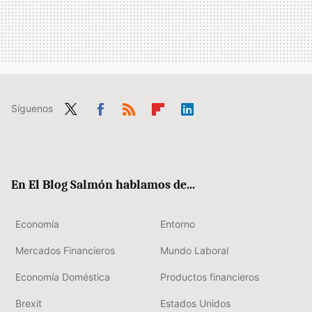
Síguenos
Twit
Fac
RSS
Flip
Link
ter
ebo
boa
edIn
ok
rd
En El Blog Salmón hablamos de...
Economía
Entorno
Mercados Financieros
Mundo Laboral
Economía Doméstica
Productos financieros
Brexit
Estados Unidos