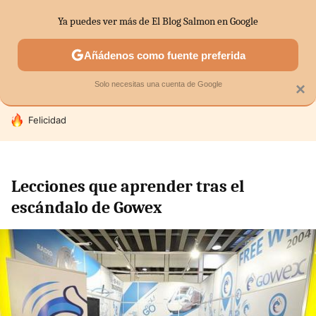
Ya puedes ver más de El Blog Salmon en Google
SECTORES
ECONOMÍA DOMÉSTICA
MERCADOS FINANC
Añádenos como fuente preferida
Solo necesitas una cuenta de Google
×
HOY SE HABLA DE
Felicidad
Lecciones que aprender tras el
escándalo de Gowex