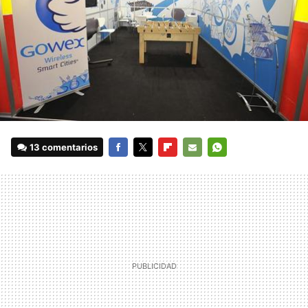
13 comentarios
FACEBOOK
TWITTER
FLIPBOARD
E-
WHATSAPP
MAIL