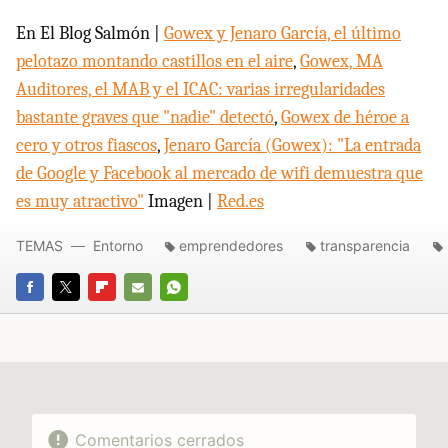
En El Blog Salmón |
Gowex y Jenaro García, el último
pelotazo montando castillos en el aire
,
Gowex, MA
Auditores, el MAB y el ICAC: varias irregularidades
bastante graves que "nadie" detectó
,
Gowex de héroe a
cero y otros fiascos
,
Jenaro García (Gowex): "La entrada
de Google y Facebook al mercado de wifi demuestra que
es muy atractivo"
Imagen |
Red.es
TEMAS
Entorno
emprendedores
transparencia
FACEBOOK
TWITTER
FLIPBOARD
E-
WHATSAPP
MAIL
Comentarios cerrados