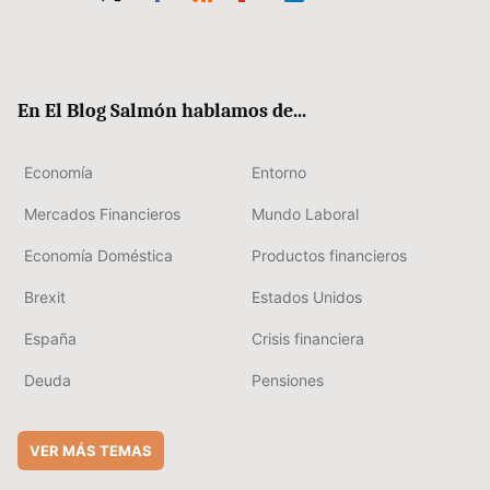
Twit
Fac
RSS
Flip
Link
ter
ebo
boa
edIn
ok
rd
En El Blog Salmón hablamos de...
Economía
Entorno
Mercados Financieros
Mundo Laboral
Economía Doméstica
Productos financieros
Brexit
Estados Unidos
España
Crisis financiera
Deuda
Pensiones
VER MÁS TEMAS