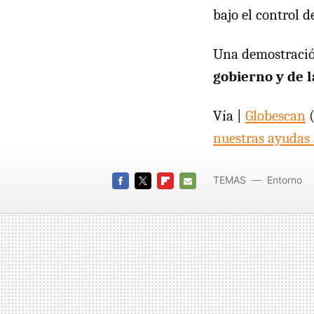
bajo el control 
Una demostraci
gobierno y de l
Vía |
Globescan
(
nuestras ayudas 
TEMAS
Entorno
FACEBOOK
TWITTER
FLIPBOARD
E-
MAIL