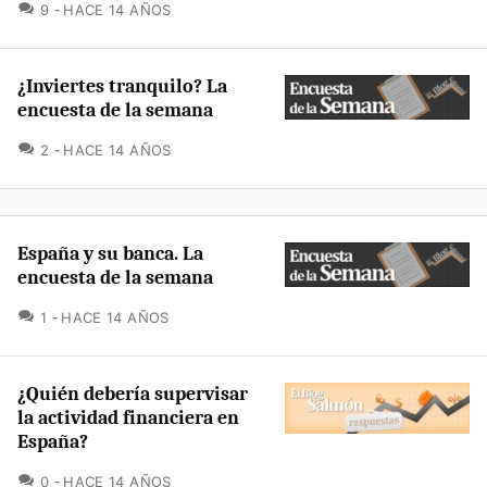
COMENTARIOS
9
HACE 14 AÑOS
¿Inviertes tranquilo? La
encuesta de la semana
COMENTARIOS
2
HACE 14 AÑOS
España y su banca. La
encuesta de la semana
COMENTARIOS
1
HACE 14 AÑOS
¿Quién debería supervisar
la actividad financiera en
España?
COMENTARIOS
0
HACE 14 AÑOS