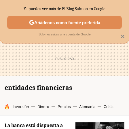
Ya puedes ver más de El Blog Salmon en Google
SECTORES
ECONOMÍA DOMÉSTICA
MERCADOS FINANC
Añádenos como fuente preferida
Solo necesitas una cuenta de Google
×
entidades financieras
HOY SE HABLA DE
Inversión
Dinero
Precios
Alemania
Crisis
La banca está dispuesta a