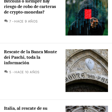
Bitcoins o siempre hay
riesgo de robo de carteras
de crypto-monedas?
COMENTARIOS
7
HACE 9 AÑOS
Rescate de la Banca Monte
dei Paschi, toda la
información
COMENTARIOS
5
HACE 10 AÑOS
Italia, al rescate de su