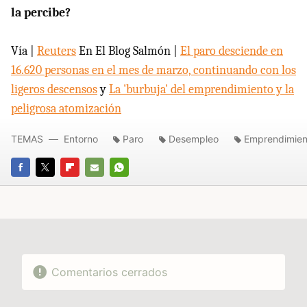
la percibe?
Vía |
Reuters
En El Blog Salmón |
El paro desciende en
16.620 personas en el mes de marzo, continuando con los
ligeros descensos
y
La 'burbuja' del emprendimiento y la
peligrosa atomización
TEMAS
Entorno
Paro
Desempleo
Emprendimien
FACEBOOK
TWITTER
FLIPBOARD
E-
WHATSAPP
MAIL
Comentarios cerrados