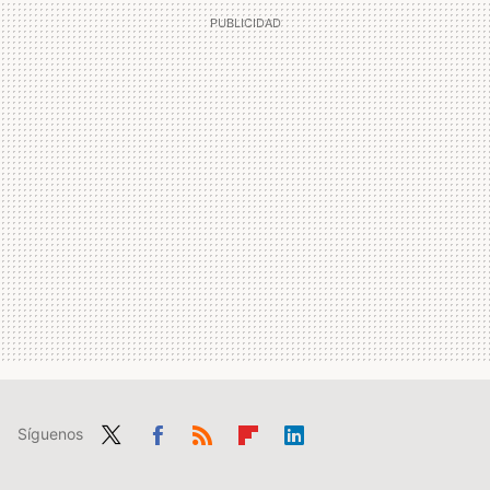
Síguenos
Twit
Fac
RSS
Flip
Link