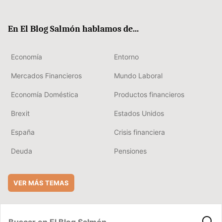
ter
ebo
boa
edIn
ok
rd
En El Blog Salmón hablamos de...
Economía
Entorno
Mercados Financieros
Mundo Laboral
Economía Doméstica
Productos financieros
Brexit
Estados Unidos
España
Crisis financiera
Deuda
Pensiones
VER MÁS TEMAS