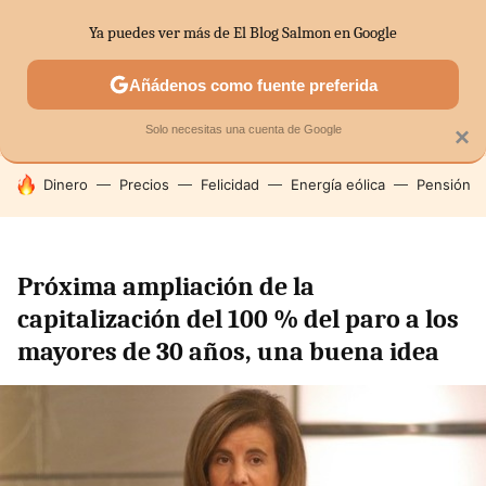
Ya puedes ver más de El Blog Salmon en Google
SECTORES
ECONOMÍA DOMÉSTICA
MERCADOS FINANC
Añádenos como fuente preferida
Solo necesitas una cuenta de Google
×
HOY SE HABLA DE
Dinero
Precios
Felicidad
Energía eólica
Pensión
Próxima ampliación de la
capitalización del 100 % del paro a los
mayores de 30 años, una buena idea