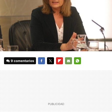
9 comentarios
FACEBOOK
TWITTER
FLIPBOARD
E-
WHATSAPP
MAIL