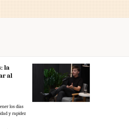
: la
ar al
ener los días
idad y rapidez