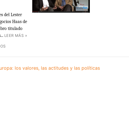
s del Lester
egocios Haas de
ibro titulado
..
LEER MÁS »
ÑOS