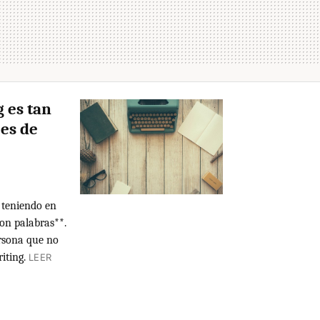
 es tan
 es de
, teniendo en
con palabras**.
ersona que no
iting.
LEER