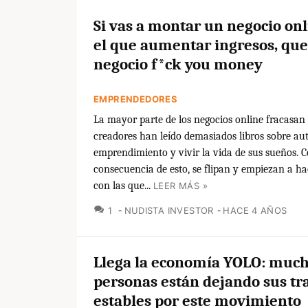
Si vas a montar un negocio on
el que aumentar ingresos, que
negocio f*ck you money
EMPRENDEDORES
La mayor parte de los negocios online fracasan
creadores han leído demasiados libros sobre au
emprendimiento y vivir la vida de sus sueños. 
consecuencia de esto, se flipan y empiezan a ha
con las que...
LEER MÁS »
COMENTARIOS
1
NUDISTA INVESTOR
HACE 4 AÑOS
Llega la economía YOLO: muc
personas están dejando sus tr
estables por este movimiento