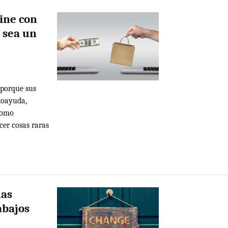
line con
 sea un
 porque sus
toayuda,
Como
cer cosas raras
has
abajos