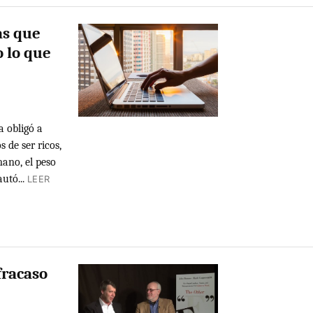
as que
 lo que
a obligó a
 de ser ricos,
ano, el peso
utó...
LEER
fracaso