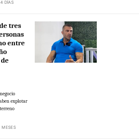
4 DÍAS
de tres
personas
no entre
año
 de
 negocio
aben explotar
 terreno
2 MESES