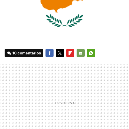
10 comentarios
FACEBOOK
TWITTER
FLIPBOARD
E-
WHATSAPP
MAIL