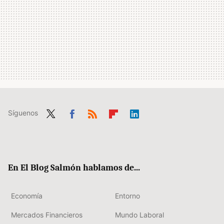
Síguenos
Twit
Fac
RSS
Flip
Link
ter
ebo
boa
edIn
ok
rd
En El Blog Salmón hablamos de...
Economía
Entorno
Mercados Financieros
Mundo Laboral