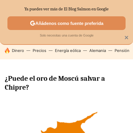
Ya puedes ver más de El Blog Salmon en Google
SECTORES
ECONOMÍA DOMÉSTICA
MERCADOS FINANC
Añádenos como fuente preferida
Solo necesitas una cuenta de Google
×
HOY SE HABLA DE
Dinero
Precios
Energía eólica
Alemania
Pensión
¿Puede el oro de Moscú salvar a
Chipre?