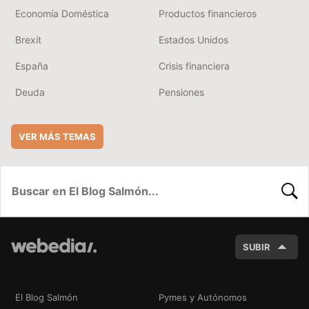
Economía Doméstica
Productos financieros
Brexit
Estados Unidos
España
Crisis financiera
Deuda
Pensiones
VER MÁS TEMAS
BUSC
SUBIR
El Blog Salmón
Pymes y Autónomos