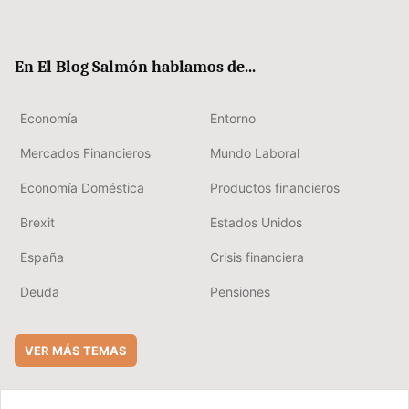
ter
ebo
boa
edIn
ok
rd
En El Blog Salmón hablamos de...
Economía
Entorno
Mercados Financieros
Mundo Laboral
Economía Doméstica
Productos financieros
Brexit
Estados Unidos
España
Crisis financiera
Deuda
Pensiones
VER MÁS TEMAS