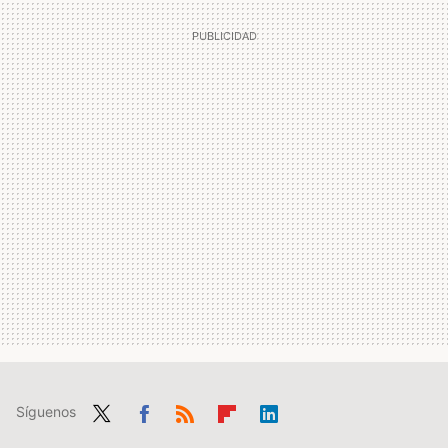
Síguenos
Twit
Fac
RSS
Flip
Link