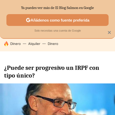
Ya puedes ver más de El Blog Salmon en Google
SECTORES
ECONOMÍA DOMÉSTICA
MERCADOS FINANC
Añádenos como fuente preferida
Solo necesitas una cuenta de Google
×
HOY SE HABLA DE
Dinero
Alquiler
Dinero
¿Puede ser progresivo un IRPF con
tipo único?