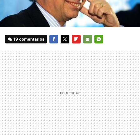
19 comentarios
FACEBOOK
TWITTER
FLIPBOARD
E-
WHATSAPP
MAIL