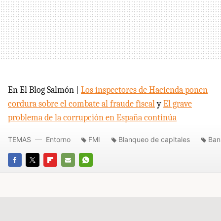
En El Blog Salmón |
Los inspectores de Hacienda ponen
cordura sobre el combate al fraude fiscal
y
El grave
problema de la corrupción en España continúa
TEMAS
Entorno
FMI
Blanqueo de capitales
Ban
FACEBOOK
TWITTER
FLIPBOARD
E-
WHATSAPP
MAIL