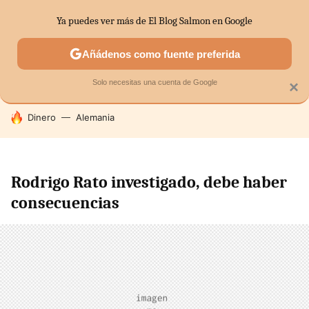
Ya puedes ver más de El Blog Salmon en Google
SECTORES
ECONOMÍA DOMÉSTICA
MERCADOS FINANC
Añádenos como fuente preferida
Solo necesitas una cuenta de Google
×
HOY SE HABLA DE
Dinero
Alemania
Rodrigo Rato investigado, debe haber
consecuencias