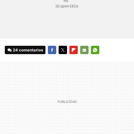
24 comentarios
FACEBOOK
TWITTER
FLIPBOARD
E-
WHATSAPP
MAIL