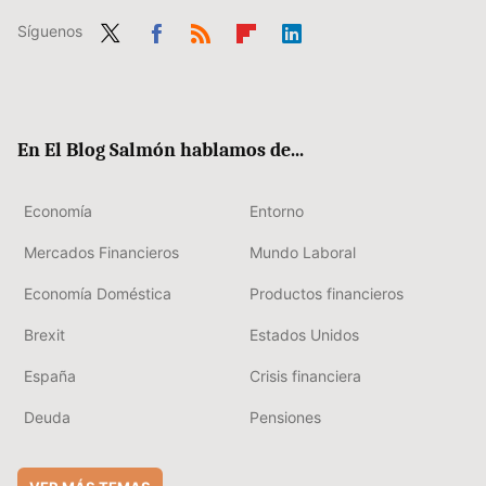
Síguenos
Twit
Fac
RSS
Flip
Link
ter
ebo
boa
edIn
ok
rd
En El Blog Salmón hablamos de...
Economía
Entorno
Mercados Financieros
Mundo Laboral
Economía Doméstica
Productos financieros
Brexit
Estados Unidos
España
Crisis financiera
Deuda
Pensiones