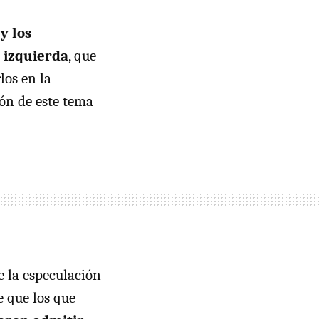
y los
a izquierda
, que
los en la
ión de este tema
e la especulación
e que los que