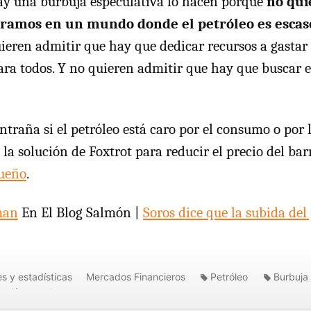
ay una burbuja especulativa lo hacen porque
no qui
ramos en un mundo donde el petróleo es escas
uieren admitir que hay que dedicar recursos a gastar
ra todos. Y no quieren admitir que hay que buscar 
ntraña si el petróleo está caro por el consumo o por 
a solución de Foxtrot para reducir el precio del barr
ueño
.
man
En El Blog Salmón |
Soros dice que la subida del
s y estadísticas
Mercados Financieros
Petróleo
Burbuja
ación
krugman