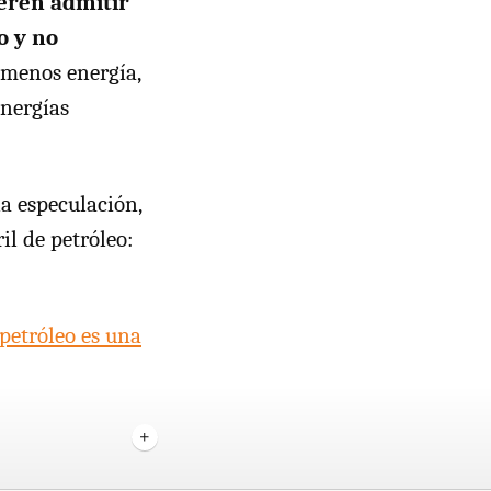
eren admitir
o y no
 menos energía,
energías
la especulación,
il de petróleo:
 petróleo es una