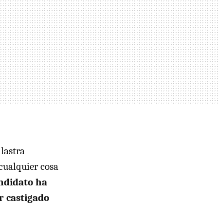
 lastra
cualquier cosa
andidato ha
r castigado