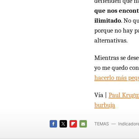
defienden que h
que nos encont
ilimitado
. No q
porque no hay pa
alternativas.
Mientras se dese
yo me quedo con l
hacerlo más peq
Vía |
Paul Krug
burbuja
TEMAS
Indicadore
especul
FACEBOOK
TWITTER
FLIPBOARD
E-
MAIL