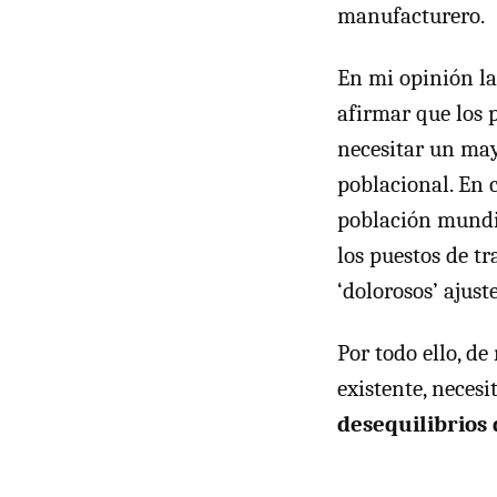
manufacturero.
En mi opinión la
afirmar que los p
necesitar un may
poblacional. En 
población mundia
los puestos de t
‘dolorosos’ ajust
Por todo ello, d
existente, neces
desequilibrios 