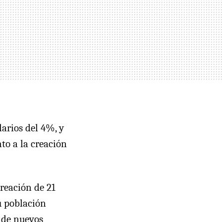
arios del 4%, y
to a la creación
creación de 21
u población
 de nuevos