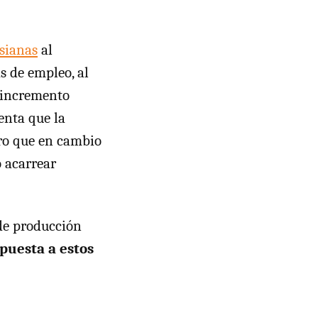
sianas
al
s de empleo, al
l incremento
enta que la
ero que en cambio
o acarrear
 de producción
puesta a estos