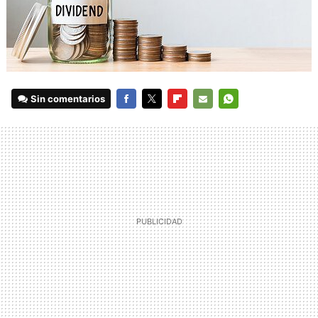
Sin comentarios
FACEBOOK
TWITTER
FLIPBOARD
E-
WHATSAPP
MAIL