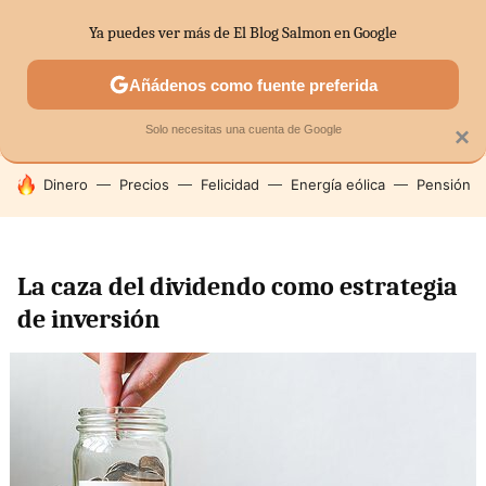
Ya puedes ver más de El Blog Salmon en Google
SECTORES
ECONOMÍA DOMÉSTICA
MERCADOS FINANC
Añádenos como fuente preferida
Solo necesitas una cuenta de Google
×
HOY SE HABLA DE
Dinero
Precios
Felicidad
Energía eólica
Pensión
La caza del dividendo como estrategia
de inversión