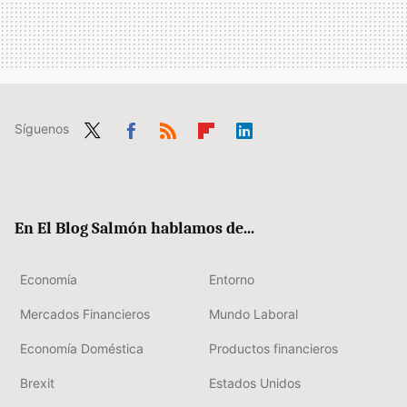
Síguenos
Twit
Fac
RSS
Flip
Link
ter
ebo
boa
edIn
ok
rd
En El Blog Salmón hablamos de...
Economía
Entorno
Mercados Financieros
Mundo Laboral
Economía Doméstica
Productos financieros
Brexit
Estados Unidos