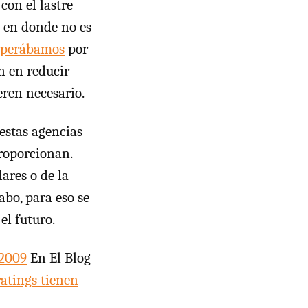
con el lastre
o en donde no es
esperábamos
por
n en reducir
ren necesario.
estas agencias
roporcionan.
ares o de la
abo, para eso se
el futuro.
/2009
En El Blog
ratings tienen