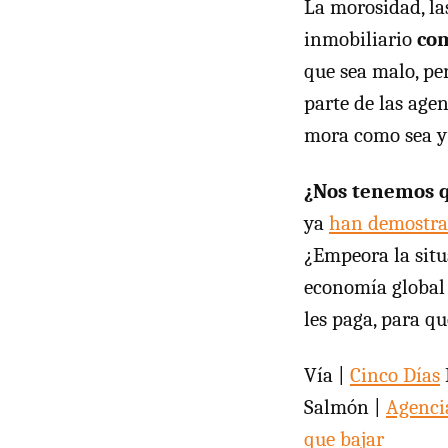
La morosidad, las
inmobiliario
com
que sea malo, pe
parte de las age
mora como sea y 
¿Nos tenemos q
ya
han demostra
¿Empeora la situa
economía global e
les paga, para qu
Vía |
Cinco Días
Salmón |
Agencia
que bajar