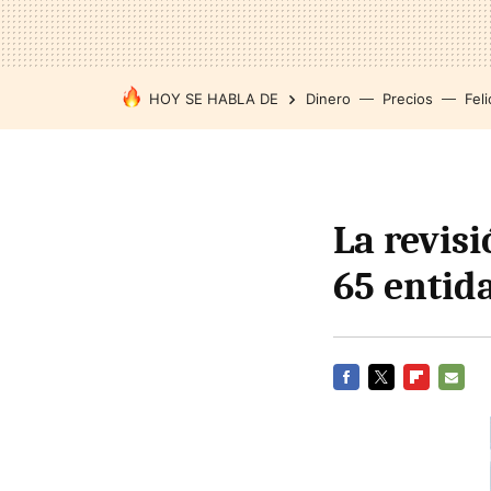
HOY SE HABLA DE
Dinero
Precios
Feli
La revis
65 entid
FACEBOOK
TWITTER
FLIPBOARD
E-
MAIL