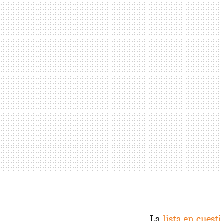
La
lista en cuest