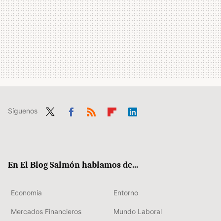
Síguenos
Twit
Fac
RSS
Flip
Link
ter
ebo
boa
edIn
ok
rd
En El Blog Salmón hablamos de...
Economía
Entorno
Mercados Financieros
Mundo Laboral