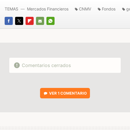
TEMAS
Mercados Financieros
CNMV
Fondos
g
FACEBOOK
TWITTER
FLIPBOARD
E-
WHATSAPP
MAIL
Comentarios cerrados
VER
1 COMENTARIO