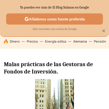
Ya puedes ver más de El Blog Salmon en Google
SECTORES
ECONOMÍA DOMÉSTICA
MERCADOS FINANC
Añádenos como fuente preferida
Solo necesitas una cuenta de Google
×
HOY SE HABLA DE
Dinero
Precios
Energía eólica
Alemania
Pensión
Malas prácticas de las Gestoras de
Fondos de Inversión.