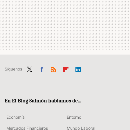
Síguenos
Twit
Fac
RSS
Flip
Link
ter
ebo
boa
edIn
ok
rd
En El Blog Salmón hablamos de...
Economía
Entorno
Mercados Financieros
Mundo Laboral