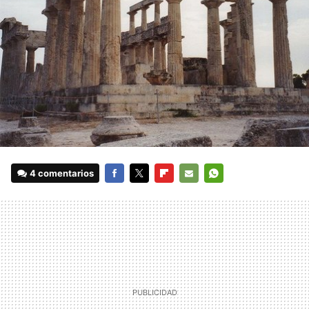
4 comentarios
FACEBOOK
TWITTER
FLIPBOARD
E-
WHATSAPP
MAIL