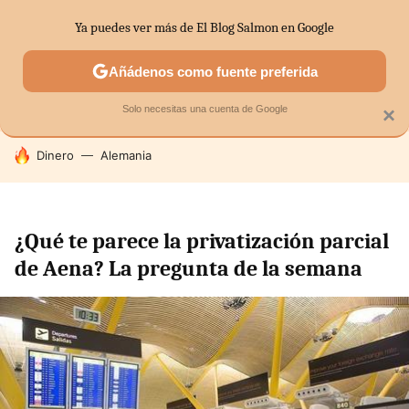
Ya puedes ver más de El Blog Salmon en Google
SECTORES
ECONOMÍA DOMÉSTICA
MERCADOS FINANC
Añádenos como fuente preferida
Solo necesitas una cuenta de Google
×
HOY SE HABLA DE
Dinero
Alemania
¿Qué te parece la privatización parcial
de Aena? La pregunta de la semana