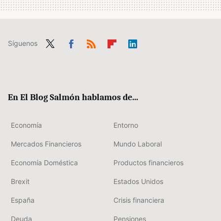
Síguenos
Twit
Fac
RSS
Flip
Link
ter
ebo
boa
edIn
ok
rd
En El Blog Salmón hablamos de...
Economía
Entorno
Mercados Financieros
Mundo Laboral
Economía Doméstica
Productos financieros
Brexit
Estados Unidos
España
Crisis financiera
Deuda
Pensiones