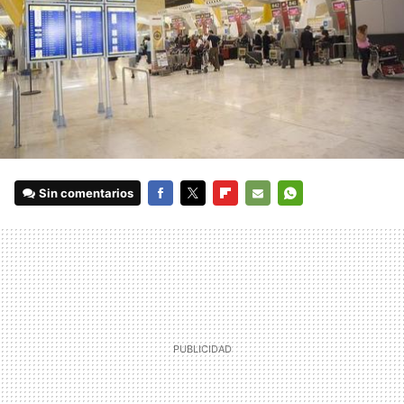
Sin comentarios
FACEBOOK
TWITTER
FLIPBOARD
E-
WHATSAPP
MAIL