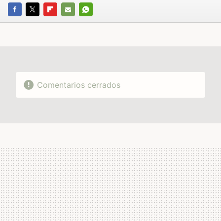
FACEBOOK
TWITTER
FLIPBOARD
E-
WHATSAPP
MAIL
Comentarios cerrados