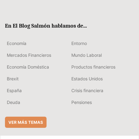
Twit
Fac
RSS
Flip
Link
ter
ebo
boa
edIn
ok
rd
En El Blog Salmón hablamos de...
Economía
Entorno
Mercados Financieros
Mundo Laboral
Economía Doméstica
Productos financieros
Brexit
Estados Unidos
España
Crisis financiera
Deuda
Pensiones
VER MÁS TEMAS