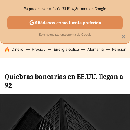
Ya puedes ver más de El Blog Salmon en Google
SECTORES
ECONOMÍA DOMÉSTICA
MERCADOS FINANC
Añádenos como fuente preferida
Solo necesitas una cuenta de Google
×
HOY SE HABLA DE
Dinero
Precios
Energía eólica
Alemania
Pensión
Quiebras bancarias en EE.UU. llegan a
92