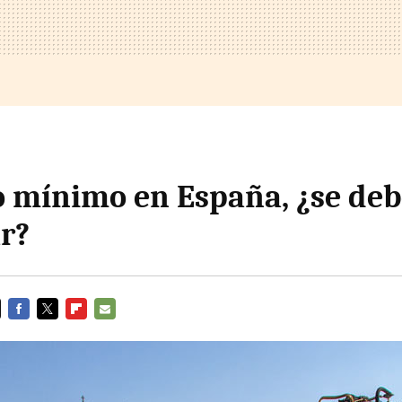
io mínimo en España, ¿se de
r?
FACEBOOK
TWITTER
FLIPBOARD
E-
MAIL