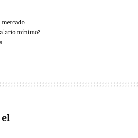
el mercado
salario mínimo?
s
 el