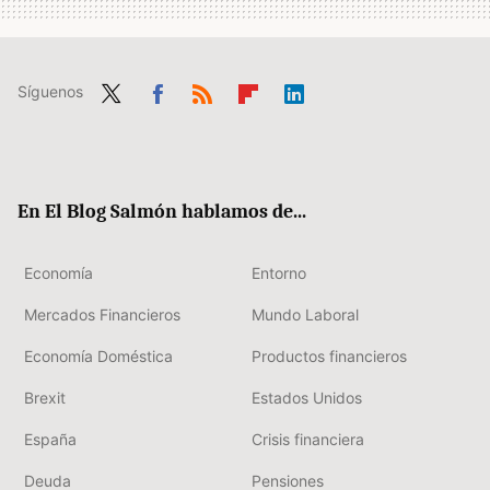
Síguenos
Twit
Fac
RSS
Flip
Link
ter
ebo
boa
edIn
ok
rd
En El Blog Salmón hablamos de...
Economía
Entorno
Mercados Financieros
Mundo Laboral
Economía Doméstica
Productos financieros
Brexit
Estados Unidos
España
Crisis financiera
Deuda
Pensiones