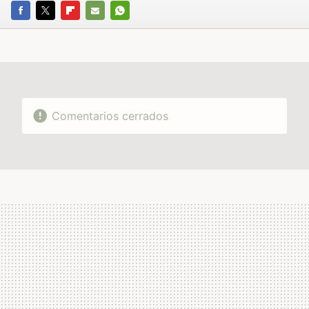
FACEBOOK
TWITTER
FLIPBOARD
E-
WHATSAPP
MAIL
Comentarios cerrados