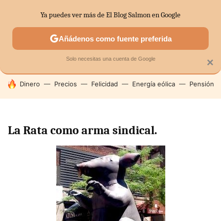
Ya puedes ver más de El Blog Salmon en Google
SECTORES
ECONOMÍA DOMÉSTICA
MERCADOS FINANC
Añádenos como fuente preferida
Solo necesitas una cuenta de Google
×
HOY SE HABLA DE
Dinero
Precios
Felicidad
Energía eólica
Pensión
La Rata como arma sindical.