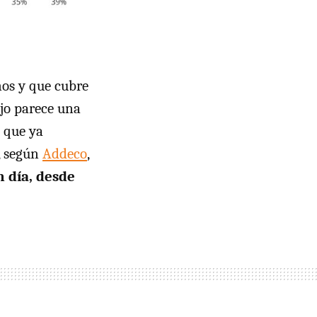
os y que cubre
ajo parece una
s que ya
, según
Addeco
,
n día, desde