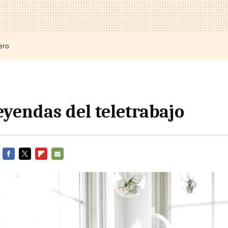
ero
eyendas del teletrabajo
FACEBOOK
TWITTER
FLIPBOARD
E-
MAIL