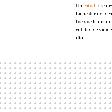
Un
estudio
reali
bienestar del de
fue que la dista
calidad de vida 
día
.