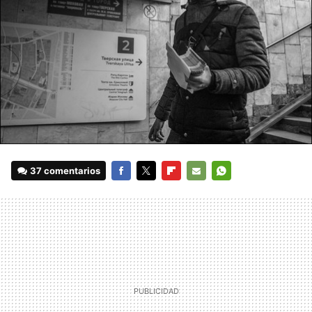
37 comentarios
FACEBOOK
TWITTER
FLIPBOARD
E-
WHATSAPP
MAIL