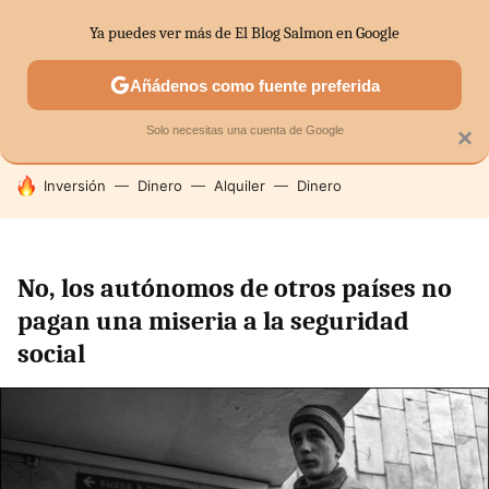
Ya puedes ver más de El Blog Salmon en Google
SECTORES
ECONOMÍA DOMÉSTICA
MERCADOS FINANC
Añádenos como fuente preferida
Solo necesitas una cuenta de Google
×
HOY SE HABLA DE
Inversión
Dinero
Alquiler
Dinero
No, los autónomos de otros países no
pagan una miseria a la seguridad
social