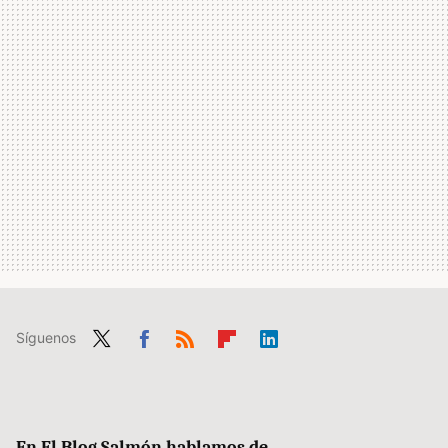
Síguenos
Twit
Fac
RSS
Flip
Link
ter
ebo
boa
edIn
ok
rd
En El Blog Salmón hablamos de...