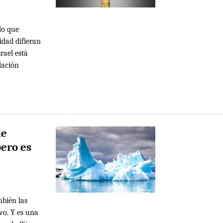
lo que
idad difieran
rael está
lación
de
pero es
mbién las
vo. Y es una