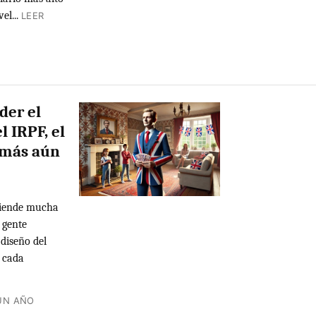
el...
LEER
der el
l IRPF, el
 más aún
ntiende mucha
 gente
 diseño del
 cada
UN AÑO