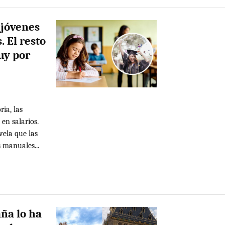
 jóvenes
 El resto
uy por
ria, las
en salarios.
vela que las
 manuales...
ña lo ha