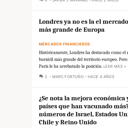
0
JAVIER J NAVARRO
HACE 2 AÑOS
Londres ya no es la el mercado
más grande de Europa
MERCADOS FINANCIEROS
Históricamente, Londres ha destacado como el
bursátil más grande del territorio europeo. Per
París le ha arrebatado la posición.
LEER MÁS »
COMENTARIOS
2
MARC FORTUÑO
HACE 4 AÑOS
¿Se nota la mejora económica 
países que han vacunado más?
números de Israel, Estados Un
Chile y Reino Unido