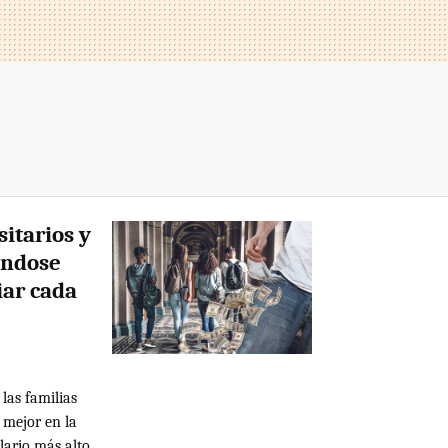
sitarios y
éndose
iar cada
 las familias
á mejor en la
lario más alto