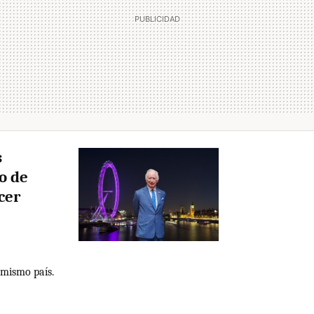
s
o de
cer
 mismo país.