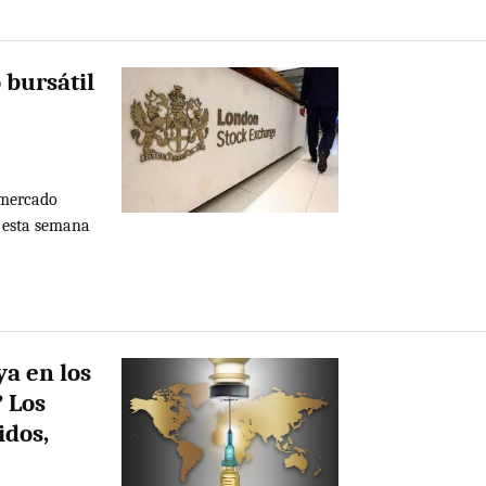
 bursátil
 mercado
o esta semana
ya en los
 Los
idos,