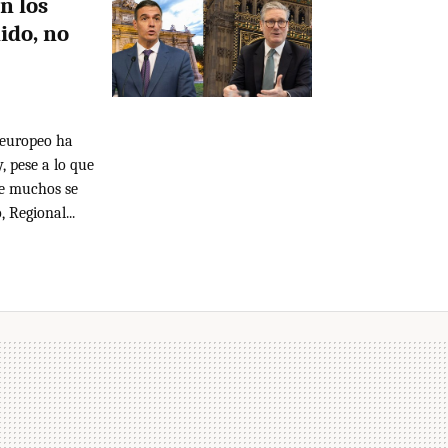
n los
ido, no
 europeo ha
 pese a lo que
ue muchos se
 Regional...