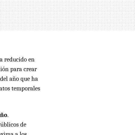
ía reducido en
ción para crear
 del año que ha
ratos temporales
año
.
úblicos de
óxima a los