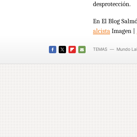
desprotección.
En El Blog Salm
alcista
Imagen |
TEMAS
Mundo La
FACEBOOK
TWITTER
FLIPBOARD
E-
MAIL