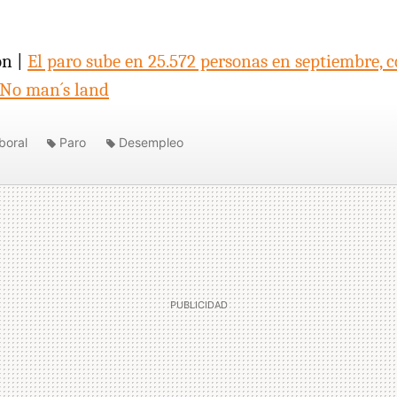
ón |
El paro sube en 25.572 personas en septiembre, c
No man´s land
boral
Paro
Desempleo