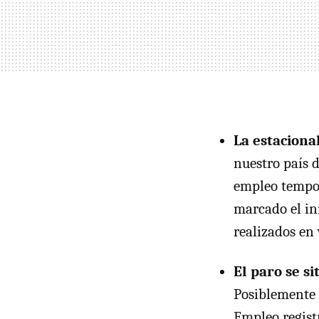
La estaciona
nuestro país 
empleo tempor
marcado el ini
realizados en 
El paro se s
Posiblemente 
Empleo regist