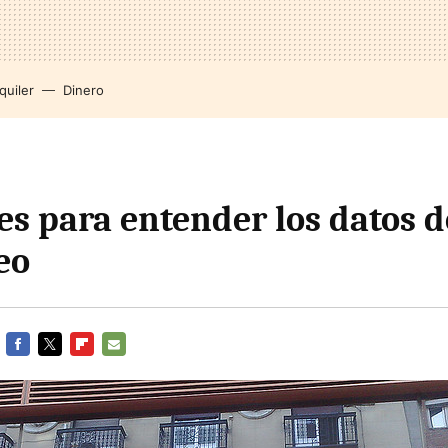
quiler
Dinero
es para entender los datos d
eo
FACEBOOK
TWITTER
FLIPBOARD
E-
MAIL