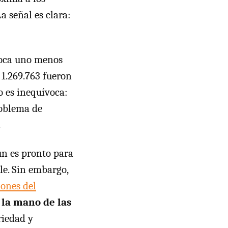
 señal es clara:
 toca uno menos
 1.269.763 fueron
o es inequívoca:
roblema de
.
ún es pronto para
le. Sin embargo,
iones del
 la mano de las
riedad y