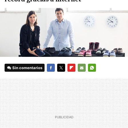
Sin comentarios
FACEBOOK
TWITTER
FLIPBOARD
E-
WHATSAPP
MAIL