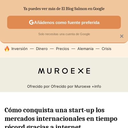
Ya puedes ver más de El Blog Salmon en Google
SECTORES
ECONOMÍA DOMÉSTICA
MERCADOS FINANC
Añádenos como fuente preferida
Solo necesitas una cuenta de Google
×
HOY SE HABLA DE
Inversión
Dinero
Precios
Alemania
Crisis
Ofrecido por Ofrecido por Muroexe
+info
Cómo conquista una start-up los
mercados internacionales en tiempo
récord gracias a internet