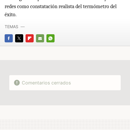
redes como constatación realista del termómetro del
éxito.
TEMAS
FACEBOOK
TWITTER
FLIPBOARD
E-
WHATSAPP
MAIL
Comentarios cerrados