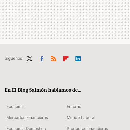
Síguenos
Twit
Fac
RSS
Flip
Link
ter
ebo
boa
edIn
ok
rd
En El Blog Salmón hablamos de...
Economía
Entorno
Mercados Financieros
Mundo Laboral
Economía Doméstica
Productos financieros